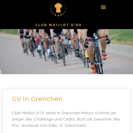
GV in Grenchen
Club Maillot d’Or ehrte in Grenchen Mauro Schmid als
Sieger des Challenge und Cédric Butti als Gewinner des
Prix Jeunesse Von links : E. Gassmann,