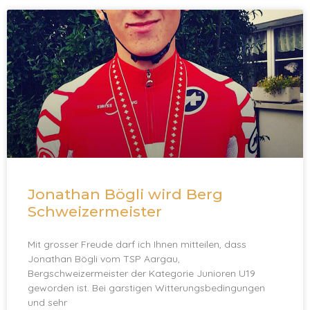
Jonathan Bögli wird Berg
Schweizermeister
Mit grosser Freude darf ich Ihnen mitteilen, dass
Jonathan Bögli vom TSP Aargau,
Bergschweizermeister der Kategorie Junioren U19
geworden ist. Bei garstigen Witterungsbedingungen
und sehr